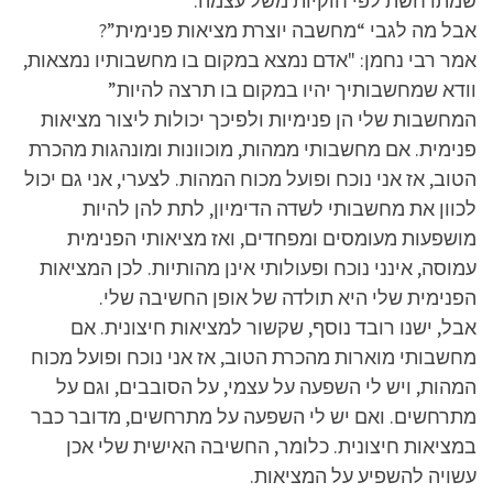
שמתרחשת לפי חוקיות משל עצמה.
אבל מה לגבי “מחשבה יוצרת מציאות פנימית”?
אמר רבי נחמן: "אדם נמצא במקום בו מחשבותיו נמצאות,
וודא שמחשבותיך יהיו במקום בו תרצה להיות”
המחשבות שלי הן פנימיות ולפיכך יכולות ליצור מציאות
פנימית. אם מחשבותי ממהות, מוכוונות ומונהגות מהכרת
הטוב, אז אני נוכח ופועל מכוח המהות. לצערי, אני גם יכול
לכוון את מחשבותי לשדה הדימיון, לתת להן להיות
מושפעות מעומסים ומפחדים, ואז מציאותי הפנימית
עמוסה, אינני נוכח ופעולותי אינן מהותיות. לכן המציאות
הפנימית שלי היא תולדה של אופן החשיבה שלי.
אבל, ישנו רובד נוסף, שקשור למציאות חיצונית. אם
מחשבותי מוארות מהכרת הטוב, אז אני נוכח ופועל מכוח
המהות, ויש לי השפעה על עצמי, על הסובבים, וגם על
מתרחשים. ואם יש לי השפעה על מתרחשים, מדובר כבר
במציאות חיצונית. כלומר, החשיבה האישית שלי אכן
עשויה להשפיע על המציאות.