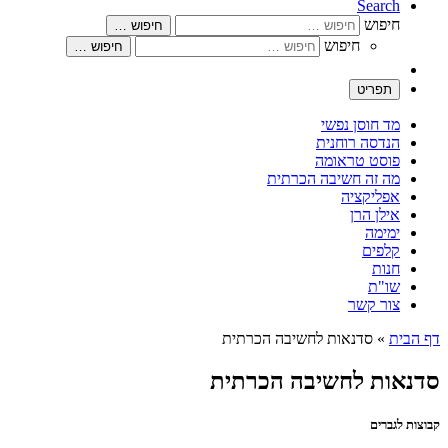
Search
חיפוש
חיפוש …
חיפוש
חיפוש …
תפריט
מד חוסן נפשי
הנדסה רוחנית
פוסט טראומה
מה זה חשיבה הכרתית
אפליקציה
אילן הרן
ימימה
קלפים
חנות
שו"ת
צור קשר
דף הבית
»
סדנאות לחשיבה הכרתית
סדנאות לחשיבה הכרתית
קבוצות לגברים