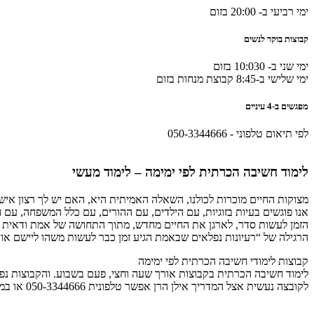
ימי רביעי ב- 20:00 בזום
קבוצות בוקר לנשים
ימי שני ב- 10:030 בזום
ימי שלישי ב-8:45 קבוצת מנחות בזום
מפגשים ב-4 עיניים
לפי תיאום טלפוני - 050-3344666
מה זה חשיבה הכרתית? מבוא מעשי בשיטת ימימה על ידי
לימוד חשיבה הכרתית לפי ימימה – לימוד מעשי
אילן הרן
מצוקות החיים מוכרות לכולנו, השאלה האמיתית היא, האם יש לך רצון איש
אנו פוגשים בעיות בזוגיות, עם הילדים, עם ההורים, עם כלל המשפחה, עם ח
הזמן לעשות סדר, לארגן את החיים מחדש, מתוך התחושה של אמת ודאית שאי
הרגילה של “רעיונות נפלאים שבאמת הגיע זמן כבר לעשות משהו ליישם או
קבוצות לימודי חשיבה הכרתית לפי ימימה
לימוד חשיבה הכרתית בקבוצות אורך שעה וחצי, פעם בשבוע. והקבוצות נפרד
לקובצה נעשית אצל המדריך אילן הרן אפשר טלפונית 050-3344666 או במייל ilan.haran@gmail.com .