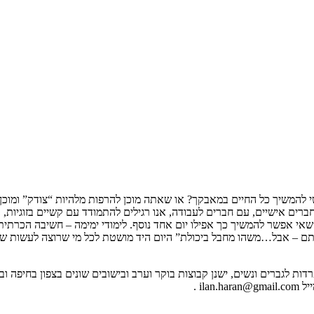
י להמשיך כל החיים במאבקך? או שאתה מוכן להרפות מלהיות “צודק” ומוכן 
ברים אישיים, עם חברים לעבודה, אנו רגילים להתמודד עם קשיים בזוגיות, ב
 אפשר להמשיך כך אפילו יום אחד נוסף. לימודי ימימה – חשיבה הכרתית ה
תם – אבל…משהו מחבל ביכולת” היום היד מושטת לכל מי שרוצה לעשות שנוי
ות לגברים ונשים, ישנן קבוצות בוקר וערב ובישובים שונים בצפון בחיפה ו