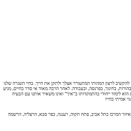
להקשיב לרצון המהותי המתעורר אצלך ולתקן את חייך. בחיי השגרה שלנו
הורות, בחינוך, בפרנסה, ובעבודה. לאחר הרבה מאוד אי סדר בחיים, מגיע
וא לימוד ייחודי בהתמקדותו ב”איך” ואינו משאיר אותנו עם הבעיה
 אמיתי בחייו
באיזור המרכז בתל אביב, פתח תקוה, רעננה, כפר סבא, הרצליה, הרשמה