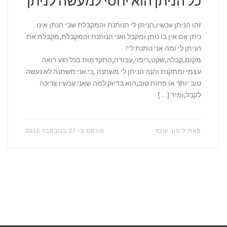
כל הניתן הוא יחסי למעשה לניתן
זהו הניתן עכשיו,הניתן לי הנותנת והמקבלת שבי הנתן אינו
ניתן אם אין בו נותן ומקבל ואני הנותנת והמקבלת,מקבלת את
הניתן לי ומה אני נותנת לי?
מקום,קבלה,שקט,ריפוי,עבודה,התקדמות בכל רגע רואה
עצמי ומתקנת והנה הניתן לי משתנה ,כי אני משתנה לא נעשה
טוב יותר או פחות טוב,הוא בדיוק למה שאני עכשיו צריכה
לקבל,ומיד […]
מאת
לימור עובד
פורסם ב-
27 בנובמבר 2015