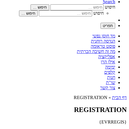
Search
חיפוש
חיפוש …
חיפוש
חיפוש …
תפריט
מד חוסן נפשי
הנדסה רוחנית
פוסט טראומה
מה זה חשיבה הכרתית
אפליקציה
אילן הרן
ימימה
קלפים
חנות
שו"ת
צור קשר
דף הבית
»
REGISTRATION
REGISTRATION
{EVRREGIS}