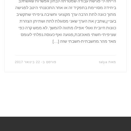
הייתה לי פגישת עבודה שמטרתה לבחון אפשרות שאשתלב
ביחידה מסויימת בתפקיד זה או אחר.התכוננתי היטב לפגישה
מתוך כוונה לתת הרבה ערך מקצועי וחשיבה.ציפיתי שתקשיב
בעניין,שתבין את הערך שאני מסוגלת לתת ושתיתן הצהרת
כוונות חיובית ואולי אפילו מתווה להמשך. לא ממש קרה כפי
שציפיתי-חשתי מאוכזבת,פגועה ואף כעוסה.נפלתי לעומס
מאד מהר.מחשבתית-חשבתי שזה […]
מאת
talya
פורסם ב-
22 בינואר 2017