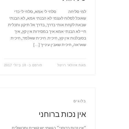
למי סליחה סלחי לי אמא, סלחי לי כדי
שאוכל לסלוח לעצמי לא הבנתי אמא, לא הבנתי
שבאת לקחת אותי בדרך, בדרך אל תיקון ותכלית
חיי לא הבנתי אמא איך במסירות אין קץ, איך
בסובלנות אין קץ, חיכית. חיכית שאלמד, חיכית
שאראה, חיכית שאבין עינייך […]
מאת
אזולאי רויטל
פורסם ב-
18 ביולי 2017
בלוגים
אין נכות ברוחני
״אין נכות ברוחני״ בגשמי יש קשיים ומכשולים