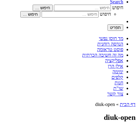
Search
חיפוש
חיפוש …
חיפוש
חיפוש …
תפריט
מד חוסן נפשי
הנדסה רוחנית
פוסט טראומה
מה זה חשיבה הכרתית
אפליקציה
אילן הרן
ימימה
קלפים
חנות
שו"ת
צור קשר
דף הבית
»
diuk-open
diuk-open